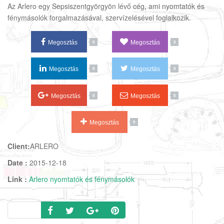
Az Arlero egy Sepsiszentgyörgyön lévő cég, ami nyomtatók és
fénymásolók forgalmazásával, szervízelésével foglalkozik.
Megosztás
Megosztás
0
0
Megosztás
Megosztás
0
0
Megosztás
Megosztás
0
0
Megosztás
0
Client:
ARLERO
Date :
2015-12-18
Link :
Arlero nyomtatók és fénymásolók
Share: