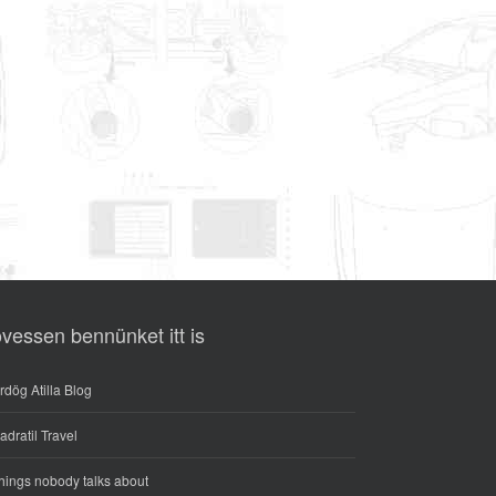
vessen bennünket itt is
rdög Atilla Blog
adratil Travel
hings nobody talks about