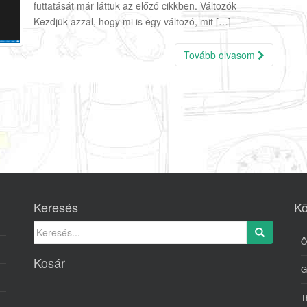
futtatását már láttuk az előző cikkben. Változók
Kezdjük azzal, hogy mi is egy változó, mit […]
Tovább olvasom
Keresés
Kö
Search for:
Ö
Kosár
G
T