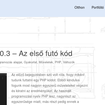
Otthon
Portfólió
0.3 – Az első futó kód
,
,
,
,
gramozás alapjai
Gyakorlat
Műveletek
PHP
Változók
Az előző bejegyzésben szó volt róla, hogy miként
tudunk futtatni egy PHP kódot. Ebből kiindulva
fogunk most nagyon egyszerű műveleteket végezni
és kiiratni az eredményüket. Az használt
programozási nyelv PHP lesz, nagyrészt az
egyszerűsége miatt, más részt pedig ennek a