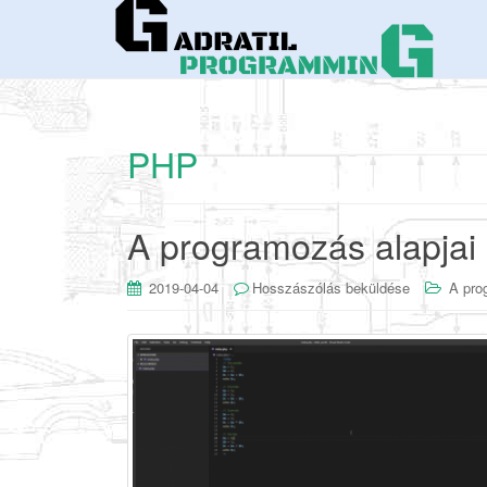
PHP
A programozás alapjai 
2019-04-04
Hosszászólás beküldése
A pro