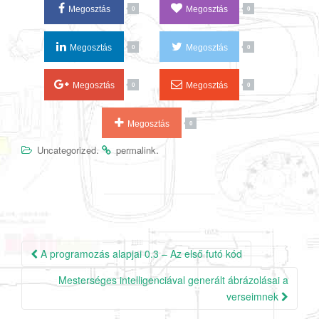
Megosztás
Megosztás
0
0
Megosztás
Megosztás
0
0
Megosztás
Megosztás
0
0
Megosztás
0
.
.
Uncategorized
permalink
A programozás alapjai 0.3 – Az első futó kód
Bejegyzés navigáció
Mesterséges intelligenciával generált ábrázolásai a
verseimnek