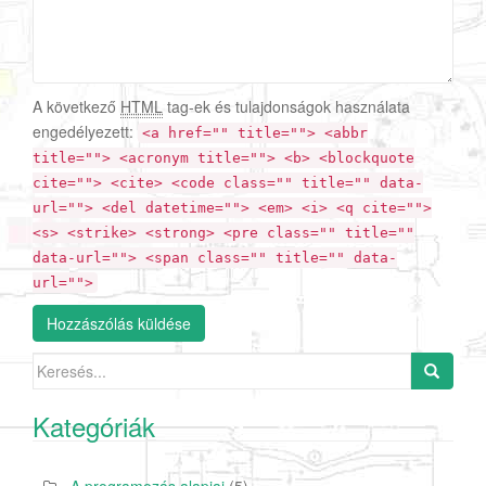
A következő
HTML
tag-ek és tulajdonságok használata
engedélyezett:
<a href="" title=""> <abbr
title=""> <acronym title=""> <b> <blockquote
cite=""> <cite> <code class="" title="" data-
url=""> <del datetime=""> <em> <i> <q cite="">
<s> <strike> <strong> <pre class="" title=""
data-url=""> <span class="" title="" data-
url="">
Search for:
Kategóriák