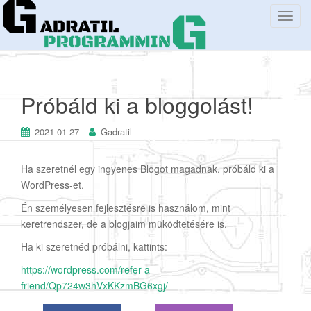
T
o
g
g
l
Próbáld ki a bloggolást!
e
n
a
2021-01-27
Gadratil
v
i
Ha szeretnél egy ingyenes Blogot magadnak, próbáld ki a
g
WordPress-et.
a
Én személyesen fejlesztésre is használom, mint
t
keretrendszer, de a blogjaim müködtetésére is.
i
o
Ha ki szeretnéd próbálni, kattints:
n
https://wordpress.com/refer-a-
friend/Qp724w3hVxKKzmBG6xgj/